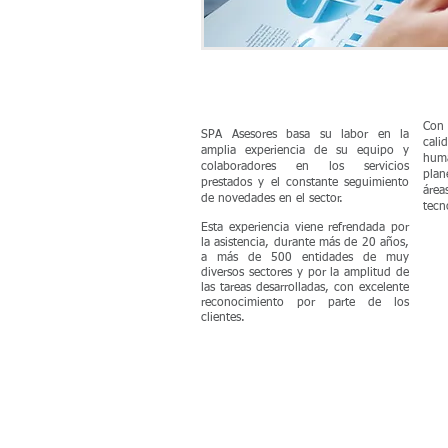
Experiencia
F
Con 
SPA Asesores basa su labor en la
cali
amplia experiencia de su equipo y
huma
colaboradores en los servicios
plan
prestados y el constante seguimiento
área
de novedades en el sector.
tecn
Esta experiencia viene refrendada por
la asistencia, durante más de 20 años,
a más de 500 entidades de muy
diversos sectores y por la amplitud de
las tareas desarrolladas, con excelente
reconocimiento por parte de los
clientes.
SPA ASESORES
C/ Gaspar Mendez, 1 - Entrep.- Oficina 6
06011 - BADAJOZ
Tl: 650455182 - 924241500