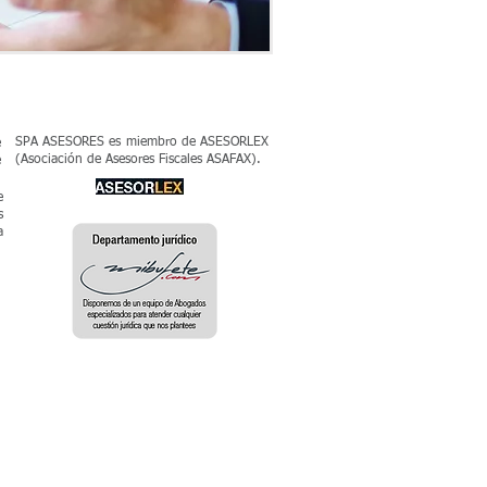
Soporte Jurídico
SPA ASESORES es miembro de ASESORLEX
e
(Asociación de Asesores Fiscales ASAFAX).
e
e
s
a
 por Consultoría Estratégica. Creado con
Wix.com